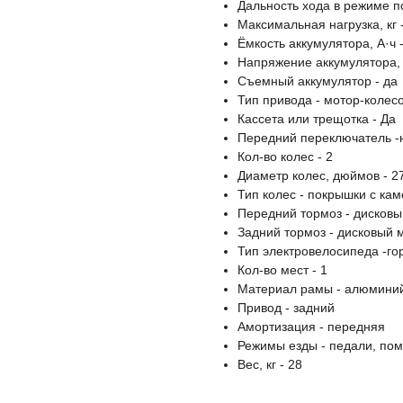
Дальность хода в режиме п
Максимальная нагрузка, кг 
Ёмкость аккумулятора, А·ч -
Напряжение аккумулятора, 
Съемный аккумулятор - да
Тип привода - мотор-колес
Кассета или трещотка - Да
Передний переключатель -
Кол-во колес - 2
Диаметр колес, дюймов - 2
Тип колес - покрышки с ка
Передний тормоз - дисков
Задний тормоз - дисковый 
Тип электровелосипеда -го
Кол-во мест - 1
Материал рамы - алюмини
Привод - задний
Амортизация - передняя
Режимы езды - педали, пом
Вес, кг - 28