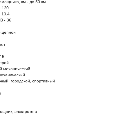
омощника, км - до 50 км
- 120
 10.4
В - 36
о,цепной
нет
7.5
мерой
ый механический
механический
рный, городской, спортивный
й
ощник, электротяга