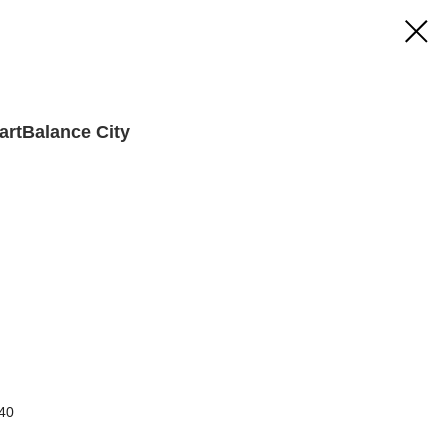
rtBalance City
40