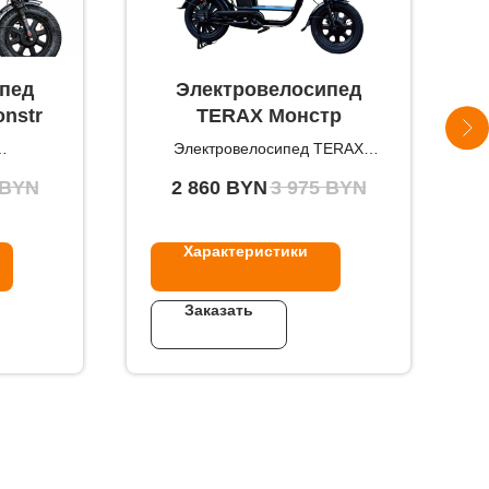
пед
Электровелосипед
nstr
TERAX Монстр
Электровелосипед TERAX
W
Монстр — стиль, комфорт и
BYN
2 860
BYN
3 975
BYN
надежность (240 Вт 60/21а )
Характеристики
Заказать