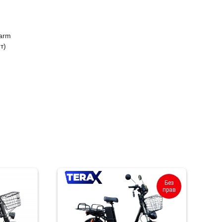
larm
т)
Без
прав