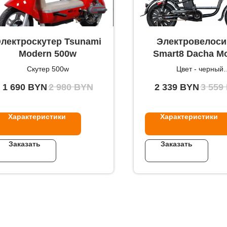
лектроскутер Tsunami
Электровелоси
Modern 500w
Smart8 Dacha Mo
Скутер 500w
Цвет - черный
Мощность 240
1 690
BYN
2 980
BYN
2 339
BYN
3 559
Характеристики
Характеристики
Заказать
Заказать