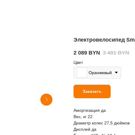
Электровелосипед Sma
2 089
BYN
3 481
BYN
Цвет
Оранжевый
Заказать
Амортизация да
Вес, кг 22
Диаметр колес 27,5 дюймов
Дисплей да