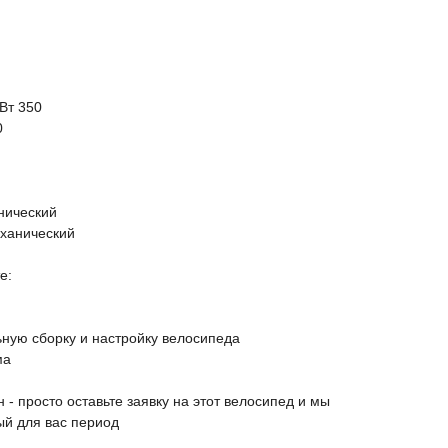
Вт 350
0
нический
ханический
е:
ную сборку и настройку велосипеда
ма
- просто оставьте заявку на этот велосипед и мы
ый для вас период