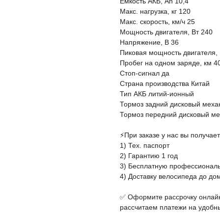
Ёмкость АКБ, Ah 10,4
Макс. нагрузка, кг 120
Макс. скорость, км/ч 25
Мощность двигателя, Вт 240
Напряже ние, В 36
Пиковая мощность двигателя, 
Пробег на одном заряде, км 4
Стоп-сигнал да
Страна производства Китай
Тип АКБ литий-ионный
Тормоз задний дисковый меха
Тормоз передний дисковый ме
⚡️При заказе у нас вы получает
1) Тех. паспорт
2) Гарантию 1 год
3) Бесплатную профессиональ
4) Доставку велосипеда до до
✅ Оформите рассрочку онлайн 
рассчитаем платежи на удобн