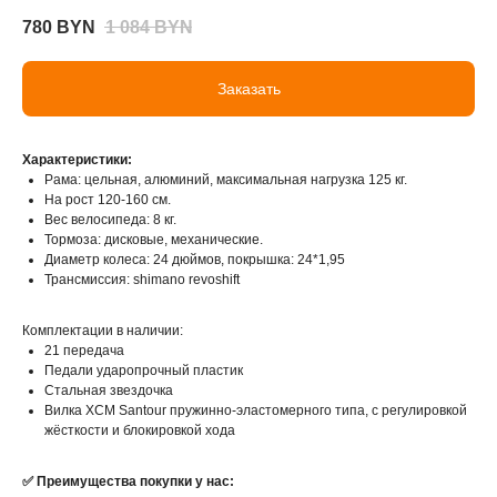
780
BYN
1 084
BYN
Заказать
Характеристики:
Рама: цельная, алюминий, максимальная нагрузка 125 кг.
На рост 120-160 см.
Вес велосипеда: 8 кг.
Тормоза: дисковые, механические.
Диаметр колеса: 24 дюймов, покрышка: 24*1,95
Трансмиссия: shimano revoshift
Комплектации в наличии:
21 передача
Педали ударопрочный пластик
Стальная звездочка
Вилка XCM Santour пружинно-эластомерного типа, с регулировкой
жёсткости и блокировкой хода
✅ Преимущества покупки у нас: