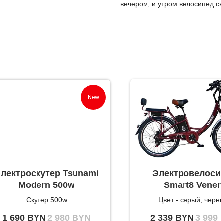
вечером, и утром велосипед сн
New
лектроскутер Tsunami
Электровелоси
Modern 500w
Smart8 Vener
Скутер 500w
Цвет - серый, черн
коричневый
1 690
BYN
2 980
BYN
2 339
BYN
3 999
Мощность 240 