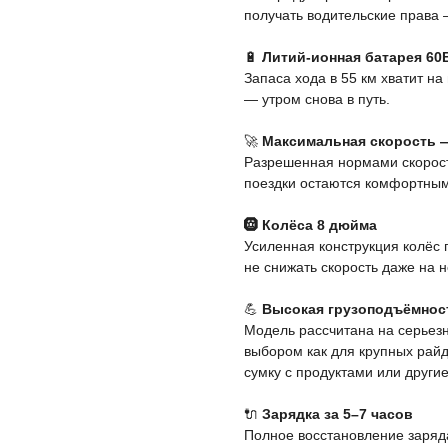
получать водительские права 
🔋
Литий-ионная батарея 60В
Запаса хода в 55 км хватит на
— утром снова в путь.
🚀
Максимальная скорость —
Разрешенная нормами скорость
поездки остаются комфортным
🛞 Колёса 8 дюйма
Усиленная конструкция колёс 
не снижать скорость даже на н
💪
Высокая грузоподъёмност
Модель рассчитана на серьезн
выбором как для крупных райде
сумку с продуктами или други
🔌
Зарядка за 5–7 часов
Полное восстановление заряда