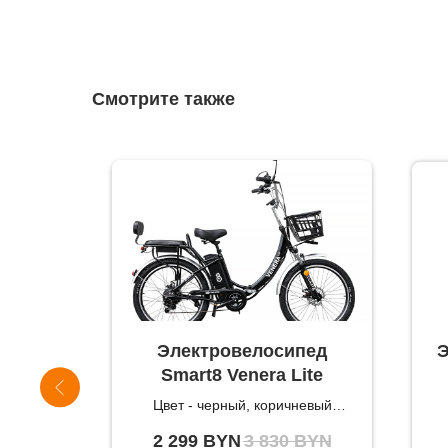
Смотрите также
Без
прав
Terax
Электровелосипед
Э
Smart8 Venera Lite
APKI —
Цвет - черный, коричневый
ёсное
Мощность 240 W
BYN
2 299
BYN
3 830
BYN
- права