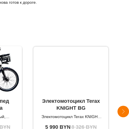
ова готов к дороге.
пед
Электомотоцикл Terax
a
KNIGHT BG
ый,
Электомотоцикл Terax KNIGHT
BG - мощный и компактный (240
BYN
5 990
BYN
8 326
BYN
W
Вт 72/30а )