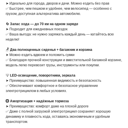
➤ Идеально для города, дворов и дачи. Можно ездить без прав
✅ Быстрее, чем пешком и удобнее, чем велосипед — особенно с
грузом, доступная альтернатива автомобилю.
🔄
Запас хода — до 70 км на одном заряде
➤ Подходит для ежедневных поездок
✅ Ваша выгода: не нужно заряжать каждый день — катайтесь всю
неделю!
🪑
Два полноценных сиденья + багажник и корзина
➤ Можно ездить вдвоем и положить сумки
✅ Благодаря прочной конструкции и вместительной багажной корзине,
модель легко перевозит грузы, инструменты или покупки.
💡
LED-освещение, поворотники, зеркала
➤ Преимущество: повышенная видимость и безопасность
✅ Обеспечивают комфортное и безопасное управление
электротрициклом в любых условиях.
🛞
Амортизация + надёжные тормоза
➤ Преимущество: комфорт даже на плохой дороге
✅ Даже с полной загрузкой электротрицикл сохраняет хорошую
динамику и плавность хода, оставаясь экономичным и удобным
транспортом.