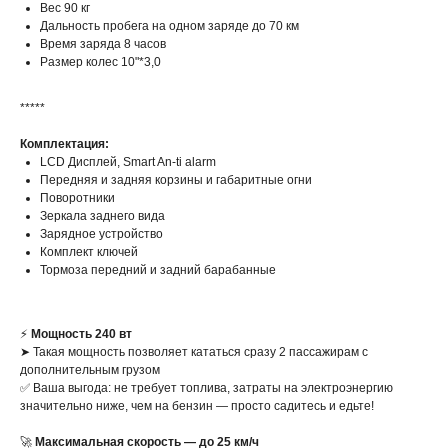
Вес 90 кг
Дальность пробега на одном заряде до 70 км
Время заряда 8 часов
Размер колес 10"*3,0
*****
Комплектация:
LCD Дисплей, Smart An-ti alarm
Передняя и задняя корзины и габаритные огни
Поворотники
Зеркала заднего вида
Зарядное устройство
Комплект ключей
Тормоза передний и задний барабанные
⚡️
Мощность 240 вт
➤ Такая мощность позволяет кататься сразу 2 пассажирам с
дополнительным грузом
✅ Ваша выгода: не требует топлива, затраты на электроэнергию
значительно ниже, чем на бензин — просто садитесь и едьте!
🚀
Максимальная скорость — до 25 км/ч