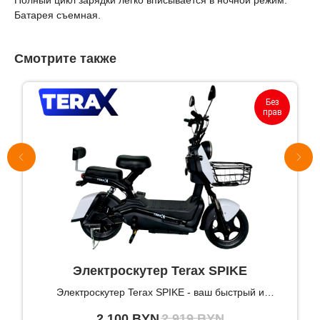
Батарея съемная.
Смотрите также
Без
прав
Электроскутер Terax SPIKE
Электроскутер Terax SPIKE - ваш быстрый и
удобный транспорт -права не требуются ! (240 Вт
2 100
BYN
2 919
BYN