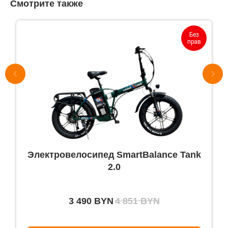
Смотрите также
Без
прав
Электровелосипед SmartBalance Tank
2.0
3 490
BYN
4 851
BYN